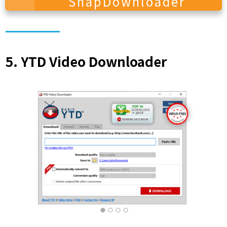
SnapDownloader
5. YTD Video Downloader