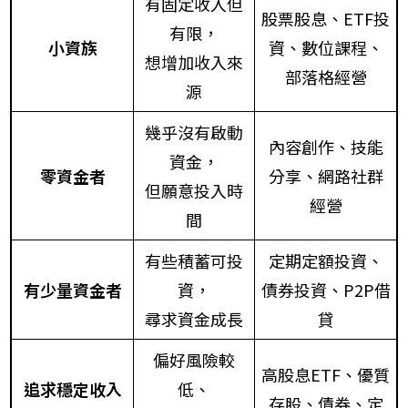
有固定收入但
股票股息、ETF投
有限，
小資族
資、數位課程、
想增加收入來
部落格經營
源
幾乎沒有啟動
內容創作、技能
資金，
零資金者
分享、網路社群
但願意投入時
經營
間
有些積蓄可投
定期定額投資、
有少量資金者
資，
債券投資、P2P借
尋求資金成長
貸
偏好風險較
高股息ETF、優質
追求穩定收入
低、
存股、債券、定