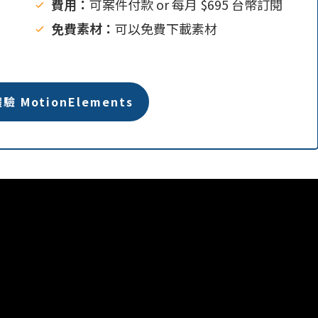
費用：
可案件付款 or 每月 $695 台幣訂閱
免費素材：
可以免費下載素材
驗 MotionElements