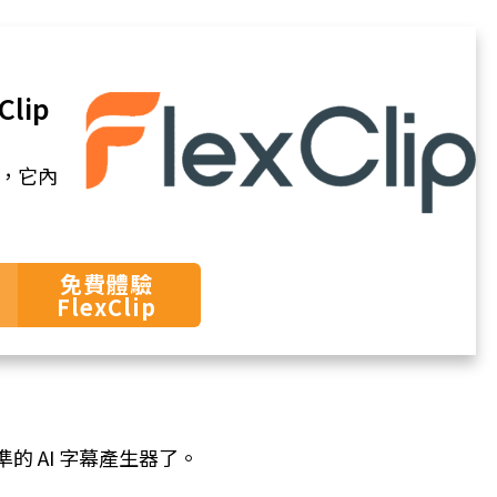
lip
台，它內
免費體驗
FlexClip
準的 AI 字幕產生器了。