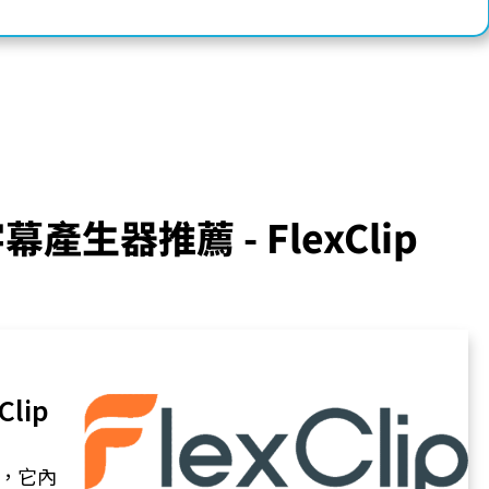
 字幕產生器
推薦 - FlexClip
lip
台，它內